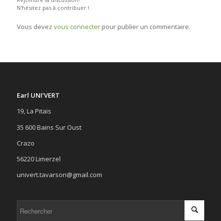
N'hésitez pas à contribuer !
Vous devez
vous connecter
pour publier un commentaire.
Earl UNI’VERT
19, La Pitais
35 600 Bains Sur Oust
Crazo
56220 Limerzel
univert.tavarson@gmail.com