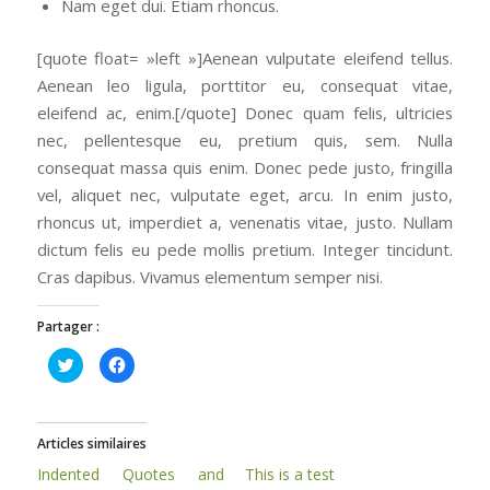
Nam eget dui. Etiam rhoncus.
[quote float= »left »]Aenean vulputate eleifend tellus.
Aenean leo ligula, porttitor eu, consequat vitae,
eleifend ac, enim.[/quote] Donec quam felis, ultricies
nec, pellentesque eu, pretium quis, sem. Nulla
consequat massa quis enim. Donec pede justo, fringilla
vel, aliquet nec, vulputate eget, arcu. In enim justo,
rhoncus ut, imperdiet a, venenatis vitae, justo. Nullam
dictum felis eu pede mollis pretium. Integer tincidunt.
Cras dapibus. Vivamus elementum semper nisi.
Partager :
Cliquez
Cliquez
pour
pour
partager
partager
sur
sur
Twitter(ouvre
Facebook(ouvre
dans
dans
une
une
Articles similaires
nouvelle
nouvelle
fenêtre)
fenêtre)
Indented Quotes and
This is a test