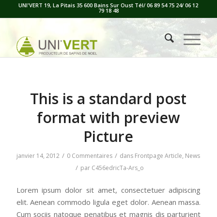
UNI'VERT 19, La Pitais 35 600 Bains Sur Oust Tél/ 06 89 54 75 24/ 06 12
79 18 48
This is a standard post
format with preview
Picture
/
/
janvier 14, 2012
0 Commentaires
dans
Frontpage Article
,
News
/
par
C456edricTa-Ars_o
Lorem ipsum dolor sit amet, consectetuer adipiscing
elit. Aenean commodo ligula eget dolor. Aenean massa.
Cum sociis natoque penatibus et magnis dis parturient