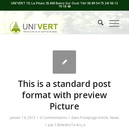
UNI'VERT 19, La Pitais 35 600 Bains Sur Oust Tél/ 06 89 54 75 24/ 06 12
79 18 48
This is a standard post
format with preview
Picture
/
/
janvier 14, 2012
0 Commentaires
dans
Frontpage Article
,
News
/
par
C456edricTa-Ars_o