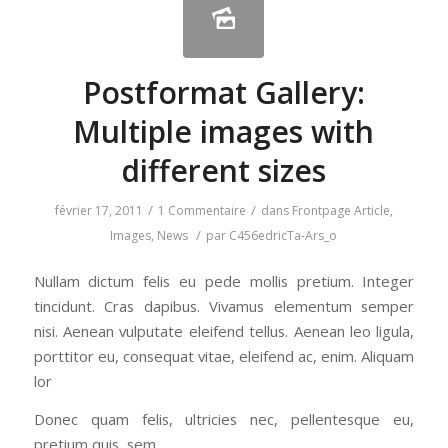
Postformat Gallery:
Multiple images with
different sizes
/
/
février 17, 2011
1 Commentaire
dans
Frontpage Article
,
/
Images
,
News
par
C456edricTa-Ars_o
Nullam dictum felis eu pede mollis pretium. Integer
tincidunt. Cras dapibus. Vivamus elementum semper
nisi. Aenean vulputate eleifend tellus. Aenean leo ligula,
porttitor eu, consequat vitae, eleifend ac, enim. Aliquam
lor
Donec quam felis, ultricies nec, pellentesque eu,
pretium quis, sem.