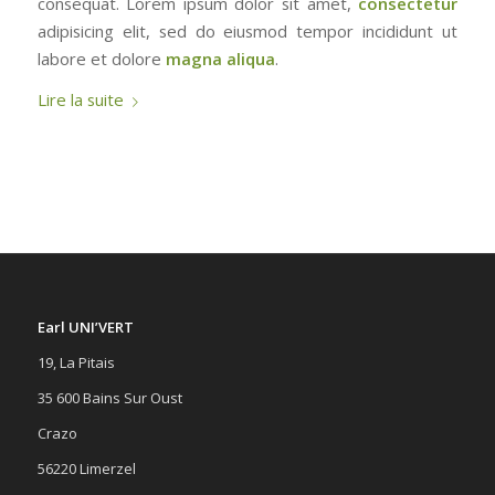
consequat. Lorem ipsum dolor sit amet,
consectetur
adipisicing elit, sed do eiusmod tempor incididunt ut
labore et dolore
magna aliqua
.
Lire la suite
Earl UNI’VERT
19, La Pitais
35 600 Bains Sur Oust
Crazo
56220 Limerzel