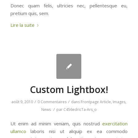
Donec quam felis, ultricies nec, pellentesque eu,
pretium quis, sem.
Lire la suite
Custom Lightbox!
/
/
août 9, 2010
0 Commentaires
dans
Frontpage Article
,
Images
,
/
News
par
C456edricTa-Ars_o
Ut enim ad minim veniam, quis nostrud
exercitation
ullamco
laboris nisi ut aliquip ex ea commodo