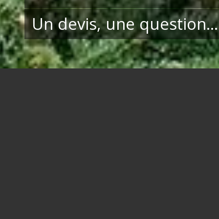
Un devis, une question…
Membres de la société
UNI’
VERT
Bureau
19, La pitais
35 600 Bains sur O