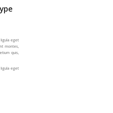
type
ligula eget
ent montes,
etium quis,
ligula eget