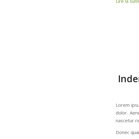
Lire la suit
Inde
Lorem ipsu
dolor. Aen
nascetur ri
Donec quam 