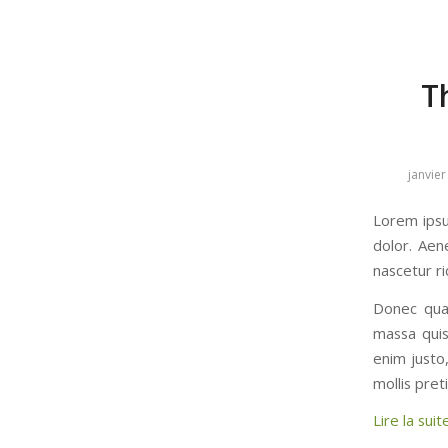
T
janvier
Lorem ipsu
dolor. Aen
nascetur ri
Donec quam
massa quis
enim justo,
mollis pre
Lire la suit