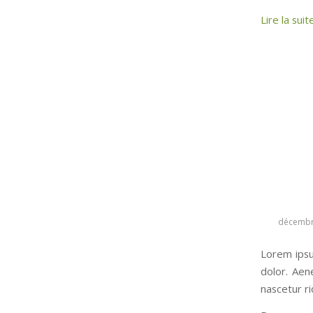
Lire la suit
décembr
Lorem ipsu
dolor. Aen
nascetur ri