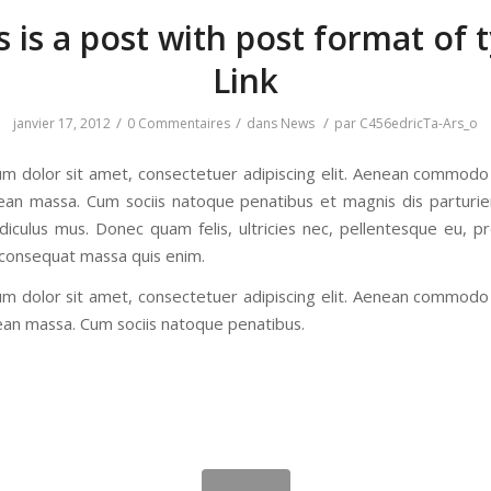
s is a post with post format of 
Link
/
/
/
janvier 17, 2012
0 Commentaires
dans
News
par
C456edricTa-Ars_o
m dolor sit amet, consectetuer adipiscing elit. Aenean commodo 
ean massa. Cum sociis natoque penatibus et magnis dis parturi
idiculus mus. Donec quam felis, ultricies nec, pellentesque eu, pr
 consequat massa quis enim.
m dolor sit amet, consectetuer adipiscing elit. Aenean commodo 
ean massa. Cum sociis natoque penatibus.