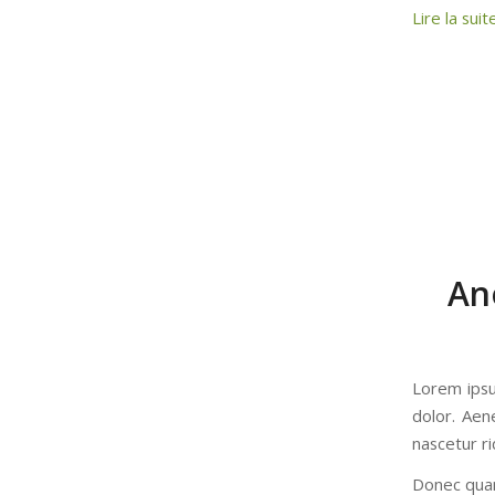
Lire la suit
Ano
Lorem ipsu
dolor. Aen
nascetur ri
Donec quam 