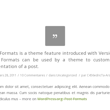
Formats is a theme feature introduced with Versi
 Formats can be used by a theme to customi
ntation of a post.
/
/
/
rs 28, 2011
10 Commentaires
dans
Uncategorized
par
C456edricTa-Ar
m dolor sit amet, consectetuer adipiscing elit. Aenean commodo 
ean massa. Cum sociis natoque penatibus et magnis dis parturi
idiculus mus – more on
WordPress.org: Post Formats