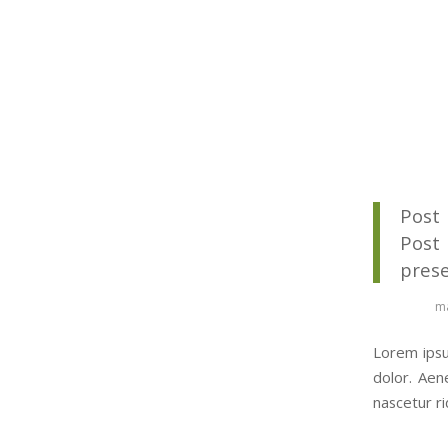
Post 
Post
prese
ma
Lorem ipsu
dolor. Aen
nascetur r