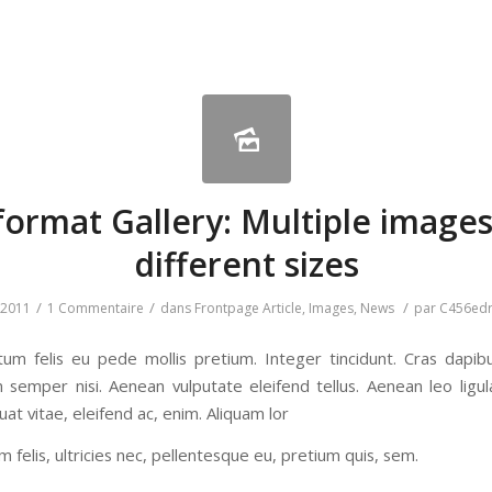
format Gallery: Multiple images
different sizes
/
/
/
, 2011
1 Commentaire
dans
Frontpage Article
,
Images
,
News
par
C456edr
tum felis eu pede mollis pretium. Integer tincidunt. Cras dapib
semper nisi. Aenean vulputate eleifend tellus. Aenean leo ligula
at vitae, eleifend ac, enim. Aliquam lor
felis, ultricies nec, pellentesque eu, pretium quis, sem.