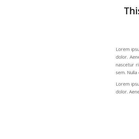
Thi
Lorem ipsu
dolor. Aen
nascetur r
sem. Nulla
Lorem ipsu
dolor. Aen