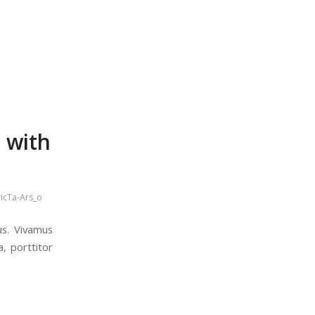
 with
icTa-Ars_o
us. Vivamus
, porttitor