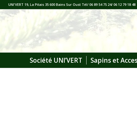
UNI'VERT 19, La Pitais 35 600 Bains Sur Oust Tél/ 06 89 54 75 24/ 06 12 79 18 48
Société UNI’VERT
Sapins et Acce