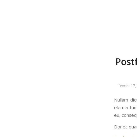
Post
février 17
Nullam dic
elementum 
eu, consequ
Donec quam 