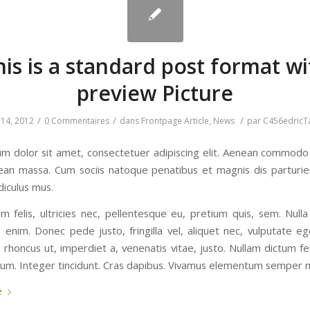
his is a standard post format wi
preview Picture
/
/
/
 14, 2012
0 Commentaires
dans
Frontpage Article
,
News
par
C456edricT
m dolor sit amet, consectetuer adipiscing elit. Aenean commodo 
ean massa. Cum sociis natoque penatibus et magnis dis parturi
diculus mus.
 felis, ultricies nec, pellentesque eu, pretium quis, sem. Null
 enim. Donec pede justo, fringilla vel, aliquet nec, vulputate ege
 rhoncus ut, imperdiet a, venenatis vitae, justo. Nullam dictum f
tium. Integer tincidunt. Cras dapibus. Vivamus elementum semper ni
e