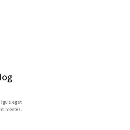
blog
ligula eget
ent montes,