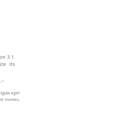
on 3.1.
ze its
s_o
ligula eget
ent montes,