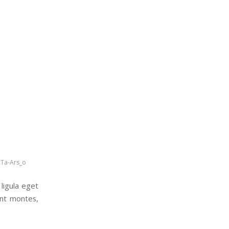
Ta-Ars_o
ligula eget
ent montes,