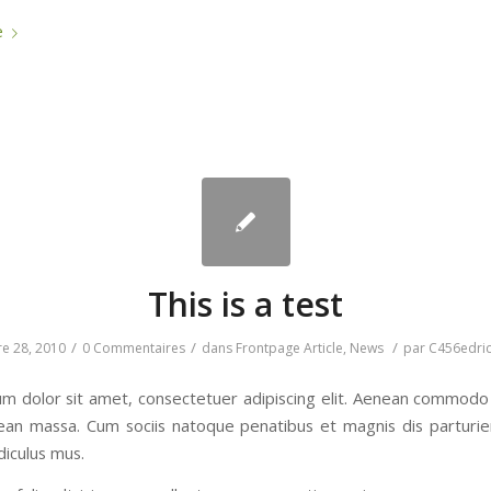
e
This is a test
/
/
/
e 28, 2010
0 Commentaires
dans
Frontpage Article
,
News
par
C456edric
m dolor sit amet, consectetuer adipiscing elit. Aenean commodo 
ean massa. Cum sociis natoque penatibus et magnis dis parturi
diculus mus.