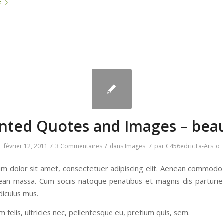
e
nted Quotes and Images – beau
/
/
/
février 12, 2011
3 Commentaires
dans
Images
par
C456edricTa-Ars_o
m dolor sit amet, consectetuer adipiscing elit. Aenean commodo 
ean massa. Cum sociis natoque penatibus et magnis dis parturi
diculus mus.
felis, ultricies nec, pellentesque eu, pretium quis, sem.