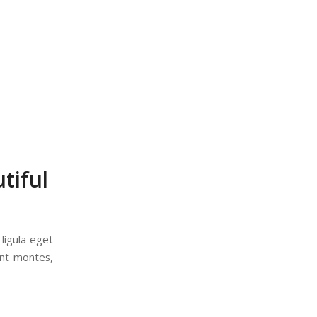
tiful
ligula eget
ent montes,