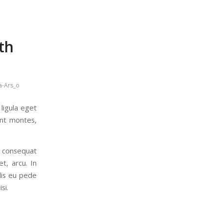
th
a-Ars_o
ligula eget
ent montes,
a consequat
t, arcu. In
elis eu pede
si.