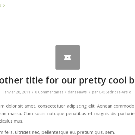
e
ther title for our pretty cool 
/
/
/
janvier 28, 2011
0 Commentaires
dans
News
par
C456edricTa-Ars_o
m dolor sit amet, consectetuer adipiscing elit. Aenean commodo 
ean massa. Cum sociis natoque penatibus et magnis dis parturi
diculus mus.
felis, ultricies nec, pellentesque eu, pretium quis, sem.