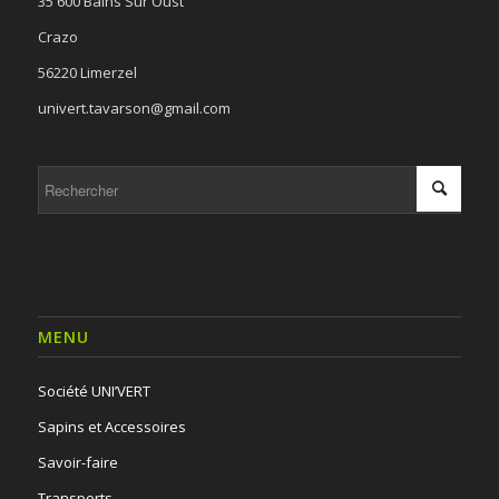
35 600 Bains Sur Oust
Crazo
56220 Limerzel
univert.tavarson@gmail.com
MENU
Société UNI’VERT
Sapins et Accessoires
Savoir-faire
Transports