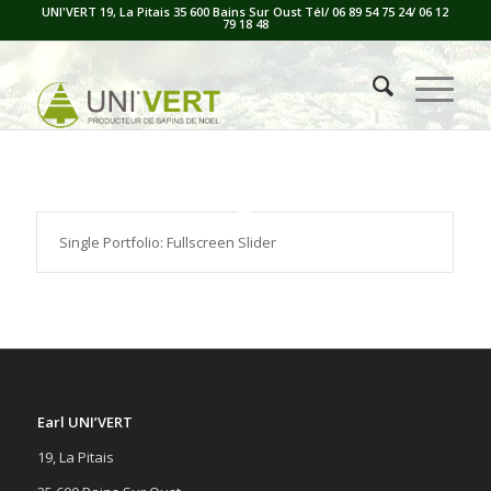
UNI'VERT 19, La Pitais 35 600 Bains Sur Oust Tél/ 06 89 54 75 24/ 06 12
79 18 48
Single Portfolio: Fullscreen Slider
Earl UNI’VERT
19, La Pitais